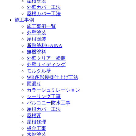
屋根塗装
外壁カバー工法
屋根カバー工法
施工事例
施工事例一覧
外壁塗装
屋根塗装
断熱塗料GAINA
無機塗料
外壁クリアー塗装
外壁サイディング
モルタル壁
WB多彩模様仕上げ工法
雨漏り
カラーシュミレーション
シーリング工事
バルコニー防水工事
屋根カバー工法
屋根瓦
屋根修理
板金工事
木部塗装