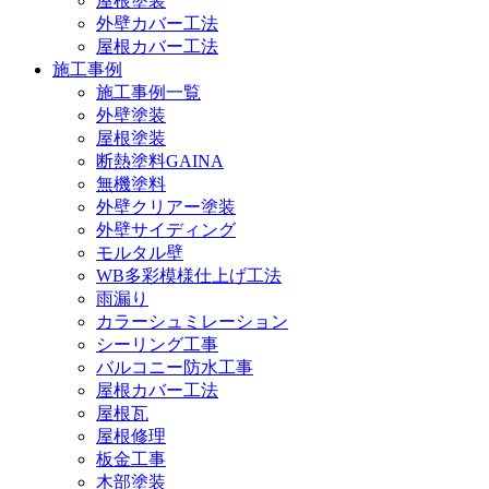
屋根塗装
外壁カバー工法
屋根カバー工法
施工事例
施工事例一覧
外壁塗装
屋根塗装
断熱塗料GAINA
無機塗料
外壁クリアー塗装
外壁サイディング
モルタル壁
WB多彩模様仕上げ工法
雨漏り
カラーシュミレーション
シーリング工事
バルコニー防水工事
屋根カバー工法
屋根瓦
屋根修理
板金工事
木部塗装