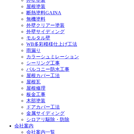
外壁塗装
屋根塗装
断熱塗料GAINA
無機塗料
外壁クリアー塗装
外壁サイディング
モルタル壁
WB多彩模様仕上げ工法
雨漏り
カラーシュミレーション
シーリング工事
バルコニー防水工事
屋根カバー工法
屋根瓦
屋根修理
板金工事
木部塗装
ドアカバー工法
金属サイディング
シロアリ駆除・防除
会社案内
会社案内一覧