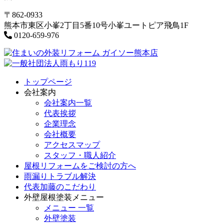
〒862-0933
熊本市東区小峯2丁目5番10号小峯ユートピア飛鳥1F
0120-659-976
トップページ
会社案内
会社案内一覧
代表挨拶
企業理念
会社概要
アクセスマップ
スタッフ・職人紹介
屋根リフォームをご検討の方へ
雨漏りトラブル解決
代表加藤のこだわり
外壁屋根塗装メニュー
メニュー 一覧
外壁塗装