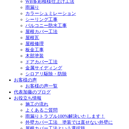
WB多彩模様仕上げ工法
雨漏り
カラーシュミレーション
シーリング工事
バルコニー防水工事
屋根カバー工法
屋根瓦
屋根修理
板金工事
木部塗装
ドアカバー工法
金属サイディング
シロアリ駆除・防除
お客様の声
お客様の声一覧
代表加藤のブログ
お役立ち情報
施工の流れ
よくあるご質問
雨漏りトラブル100%解決いたします！
外壁カバー工法 塗装では直せない外壁に
屋根カバー工法という選択肢