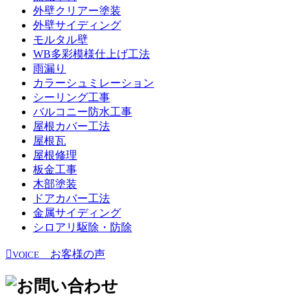
外壁クリアー塗装
外壁サイディング
モルタル壁
WB多彩模様仕上げ工法
雨漏り
カラーシュミレーション
シーリング工事
バルコニー防水工事
屋根カバー工法
屋根瓦
屋根修理
板金工事
木部塗装
ドアカバー工法
金属サイディング
シロアリ駆除・防除
お客様の声
VOICE