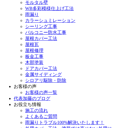
モルタル壁
WB多彩模様仕上げ工法
雨漏り
カラーシュミレーション
シーリング工事
バルコニー防水工事
屋根カバー工法
屋根瓦
屋根修理
板金工事
木部塗装
ドアカバー工法
金属サイディング
シロアリ駆除・防除
お客様の声
お客様の声一覧
代表加藤のブログ
お役立ち情報
施工の流れ
よくあるご質問
雨漏りトラブル100%解決いたします！