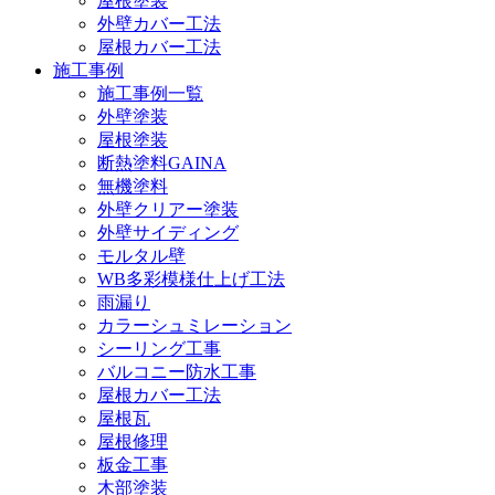
屋根塗装
外壁カバー工法
屋根カバー工法
施工事例
施工事例一覧
外壁塗装
屋根塗装
断熱塗料GAINA
無機塗料
外壁クリアー塗装
外壁サイディング
モルタル壁
WB多彩模様仕上げ工法
雨漏り
カラーシュミレーション
シーリング工事
バルコニー防水工事
屋根カバー工法
屋根瓦
屋根修理
板金工事
木部塗装