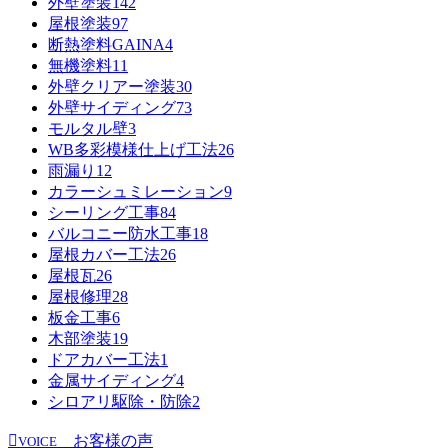
外壁塗装
142
屋根塗装
97
断熱塗料GAINA
4
無機塗料
11
外壁クリアー塗装
30
外壁サイディング
73
モルタル壁
3
WB多彩模様仕上げ工法
26
雨漏り
12
カラーシュミレーション
9
シーリング工事
84
バルコニー防水工事
18
屋根カバー工法
26
屋根瓦
26
屋根修理
28
板金工事
6
木部塗装
19
ドアカバー工法
1
金属サイディング
4
シロアリ駆除・防除
2
お客様の声
VOICE