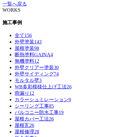
一覧へ戻る
WORKS
施工事例
全て
156
外壁塗装
143
屋根塗装
98
断熱塗料GAINA
4
無機塗料
12
外壁クリアー塗装
30
外壁サイディング
74
モルタル壁
3
WB多彩模様仕上げ工法
26
雨漏り
12
カラーシュミレーション
9
シーリング工事
85
バルコニー防水工事
19
屋根カバー工法
26
屋根瓦
26
屋根修理
28