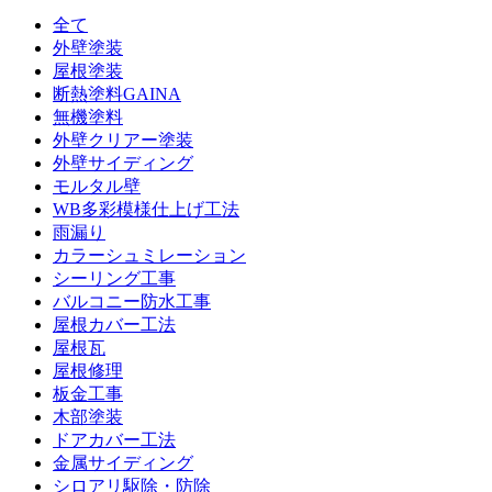
全て
外壁塗装
屋根塗装
断熱塗料GAINA
無機塗料
外壁クリアー塗装
外壁サイディング
モルタル壁
WB多彩模様仕上げ工法
雨漏り
カラーシュミレーション
シーリング工事
バルコニー防水工事
屋根カバー工法
屋根瓦
屋根修理
板金工事
木部塗装
ドアカバー工法
金属サイディング
シロアリ駆除・防除