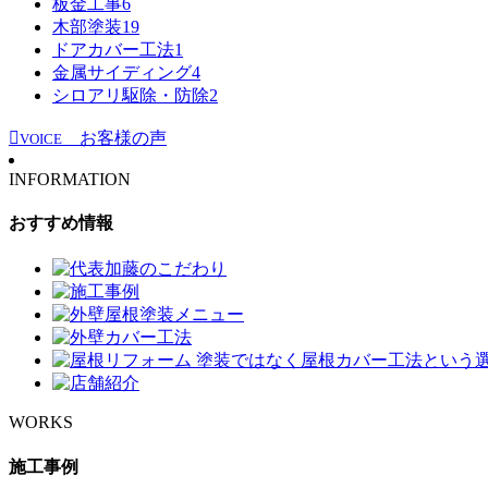
板金工事
6
木部塗装
19
ドアカバー工法
1
金属サイディング
4
シロアリ駆除・防除
2
お客様の声
VOICE
INFORMATION
おすすめ情報
WORKS
施工事例