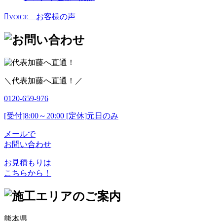
お客様の声
VOICE
＼代表加藤へ直通！／
0120-659-976
[受付]8:00～20:00 [定休]元日のみ
メールで
お問い合わせ
お見積もりは
こちらから！
熊本県