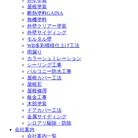
外壁塗装
屋根塗装
断熱塗料GAINA
無機塗料
外壁クリアー塗装
外壁サイディング
モルタル壁
WB多彩模様仕上げ工法
雨漏り
カラーシュミレーション
シーリング工事
バルコニー防水工事
屋根カバー工法
屋根瓦
屋根修理
板金工事
木部塗装
ドアカバー工法
金属サイディング
シロアリ駆除・防除
会社案内
会社案内一覧