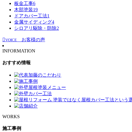
板金工事
6
木部塗装
19
ドアカバー工法
1
金属サイディング
4
シロアリ駆除・防除
2
お客様の声
VOICE
INFORMATION
おすすめ情報
WORKS
施工事例