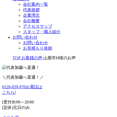
会社案内一覧
代表挨拶
企業理念
会社概要
アクセスマップ
スタッフ・職人紹介
お問い合わせ
お問い合わせ
お見積もり依頼
TOP
お客様の声
山鹿市H様のお声
＼代表加藤へ直通！／
0120-659-976
お電話は
こちら!
[受付]8:00～20:00
[定休]元日のみ