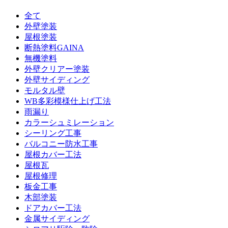
全て
外壁塗装
屋根塗装
断熱塗料GAINA
無機塗料
外壁クリアー塗装
外壁サイディング
モルタル壁
WB多彩模様仕上げ工法
雨漏り
カラーシュミレーション
シーリング工事
バルコニー防水工事
屋根カバー工法
屋根瓦
屋根修理
板金工事
木部塗装
ドアカバー工法
金属サイディング