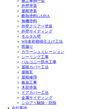
施工事例一覧
外壁塗装
屋根塗装
断熱塗料GAINA
無機塗料
外壁クリアー塗装
外壁サイディング
モルタル壁
WB多彩模様仕上げ工法
雨漏り
カラーシュミレーション
シーリング工事
バルコニー防水工事
屋根カバー工法
屋根瓦
屋根修理
板金工事
木部塗装
ドアカバー工法
金属サイディング
シロアリ駆除・防除
会社案内