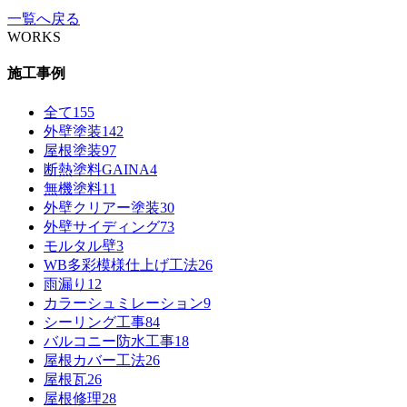
一覧へ戻る
WORKS
施工事例
全て
155
外壁塗装
142
屋根塗装
97
断熱塗料GAINA
4
無機塗料
11
外壁クリアー塗装
30
外壁サイディング
73
モルタル壁
3
WB多彩模様仕上げ工法
26
雨漏り
12
カラーシュミレーション
9
シーリング工事
84
バルコニー防水工事
18
屋根カバー工法
26
屋根瓦
26
屋根修理
28