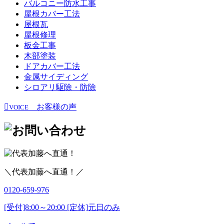
バルコニー防水工事
屋根カバー工法
屋根瓦
屋根修理
板金工事
木部塗装
ドアカバー工法
金属サイディング
シロアリ駆除・防除
お客様の声
VOICE
＼代表加藤へ直通！／
0120-659-976
[受付]8:00～20:00 [定休]元日のみ