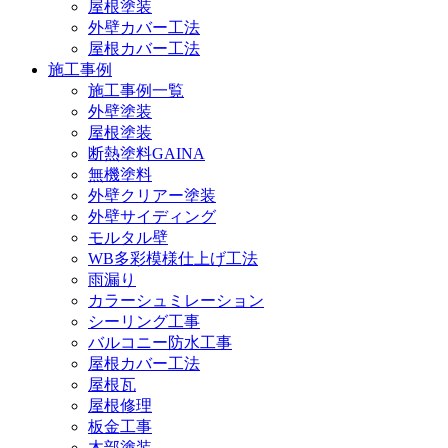
屋根塗装
外壁カバー工法
屋根カバー工法
施工事例
施工事例一覧
外壁塗装
屋根塗装
断熱塗料GAINA
無機塗料
外壁クリアー塗装
外壁サイディング
モルタル壁
WB多彩模様仕上げ工法
雨漏り
カラーシュミレーション
シーリング工事
バルコニー防水工事
屋根カバー工法
屋根瓦
屋根修理
板金工事
木部塗装