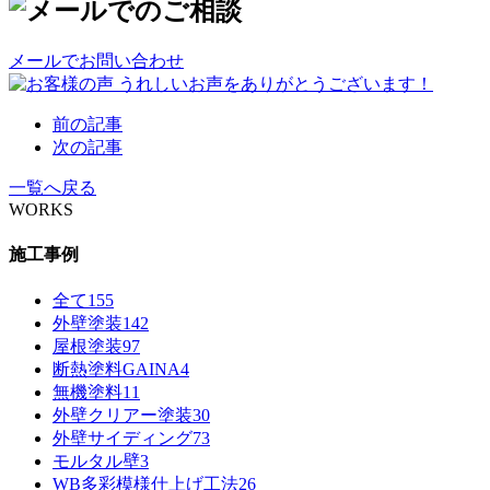
メールでお問い合わせ
前の記事
次の記事
一覧へ戻る
WORKS
施工事例
全て
155
外壁塗装
142
屋根塗装
97
断熱塗料GAINA
4
無機塗料
11
外壁クリアー塗装
30
外壁サイディング
73
モルタル壁
3
WB多彩模様仕上げ工法
26