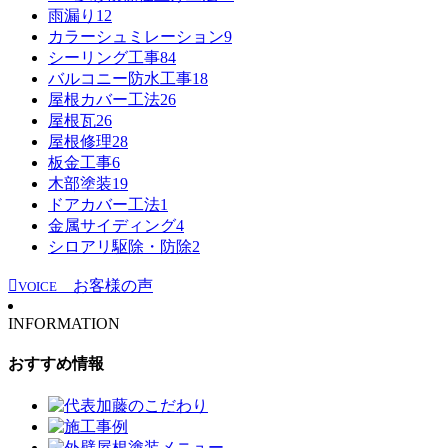
雨漏り
12
カラーシュミレーション
9
シーリング工事
84
バルコニー防水工事
18
屋根カバー工法
26
屋根瓦
26
屋根修理
28
板金工事
6
木部塗装
19
ドアカバー工法
1
金属サイディング
4
シロアリ駆除・防除
2
お客様の声
VOICE
INFORMATION
おすすめ情報