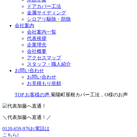
ドアカバー工法
金属サイディング
シロアリ駆除・防除
会社案内
会社案内一覧
代表挨拶
企業理念
会社概要
アクセスマップ
スタッフ・職人紹介
お問い合わせ
お問い合わせ
お見積もり依頼
TOP
お客様の声
菊陽町屋根カバー工法，O様のお声
＼代表加藤へ直通！／
0120-659-976
お電話は
こちら!