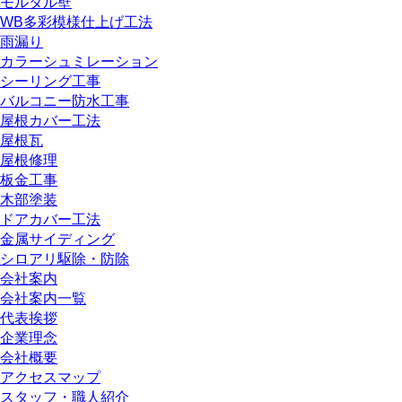
モルタル壁
WB多彩模様仕上げ工法
雨漏り
カラーシュミレーション
シーリング工事
バルコニー防水工事
屋根カバー工法
屋根瓦
屋根修理
板金工事
木部塗装
ドアカバー工法
金属サイディング
シロアリ駆除・防除
会社案内
会社案内一覧
代表挨拶
企業理念
会社概要
アクセスマップ
スタッフ・職人紹介