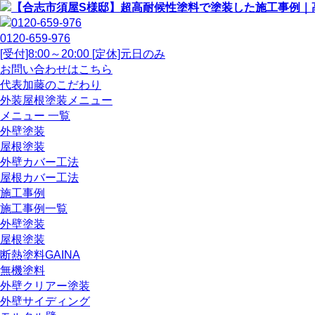
0120-659-976
[受付]8:00～20:00 [定休]元日のみ
お問い合わせはこちら
代表加藤のこだわり
外装屋根塗装メニュー
メニュー 一覧
外壁塗装
屋根塗装
外壁カバー工法
屋根カバー工法
施工事例
施工事例一覧
外壁塗装
屋根塗装
断熱塗料GAINA
無機塗料
外壁クリアー塗装
外壁サイディング