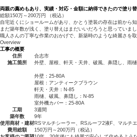
両親の薦めもあり、実績・対応・金額に納得できたので塗り替
総額
150
万～
200
万円
（税込）
自宅近くにショールームがあり、かとう塗装の存在は前から知
まだ築年数が浅く、塗り替えはまだいいだろうと思っていまし
職人さんの丁寧な作業のおかげで、新築時のような綺麗さを取
Overview
工事の概要
住所
合志市
施工箇所
外壁、屋根、軒天・天井、破風、鼻隠し、雨樋
外壁：25-80A
屋根：アンティークブラウン
軒天・天井：N-85
雨樋、破風、鼻隠し：N-85
室外機カバー：25-80A
工期
3週間
築年数
9年
使用商材・建材
RSマルチシーラー、RSルーフ2液F、マル
費用総額
150万円～200万円（税込）
お客様のご要望
10年、20年後にも綺麗で安心して住めるよう