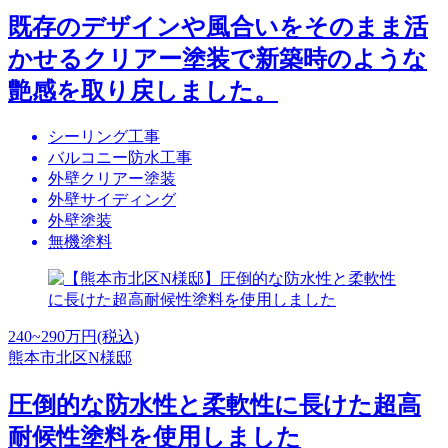
既存のデザインや風合いをそのまま活
かせるクリアー塗装で新築時のような
艶感を取り戻しました。
シーリング工事
バルコニー防水工事
外壁クリアー塗装
外壁サイディング
外壁塗装
無機塗料
240~290
万円(税込)
熊本市北区N様邸
圧倒的な防水性と柔軟性に長けた超高
耐候性塗料を使用しました