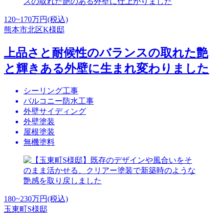
120~170
万円(税込)
熊本市北区K様邸
上品さと耐候性のバランスの取れた艶
と輝きある外壁に生まれ変わりました
シーリング工事
バルコニー防水工事
外壁サイディング
外壁塗装
屋根塗装
無機塗料
180~230
万円(税込)
玉東町S様邸