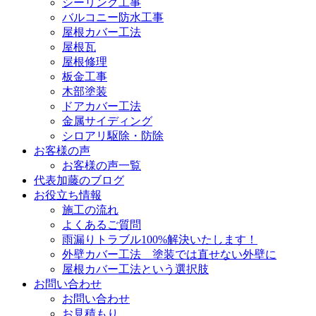
シーリング工事
バルコニー防水工事
屋根カバー工法
屋根瓦
屋根修理
板金工事
木部塗装
ドアカバー工法
金属サイディング
シロアリ駆除・防除
お客様の声
お客様の声一覧
代表加藤のブログ
お役立ち情報
施工の流れ
よくあるご質問
雨漏りトラブル100%解決いたします！
外壁カバー工法 塗装では直せない外壁に
屋根カバー工法という選択肢
お問い合わせ
お問い合わせ
お見積もり