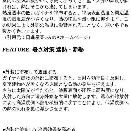
室内の空気温度がいくら高くなっても、壁・天井の温度が低
ければ、熱はそこから逃げてしまいます。
熱浸透率の低いガイナを塗布すると、塗膜表面温度と周辺温
度の温度差が小さくなり、熱の移動を最小限に抑えます。こ
の効果により外部の温度に影響されることなく、寒い冬でも
暖かく過ごせます。
（引用元：日進産業GAINAホームページ）
FEATURE.
暑さ対策 遮熱・断熱
●外装に塗布して遮熱する
ガイナを建物の外部に塗布すると、日射を効率良く反射し、
夏季建物内が暑くなる原因となる熱の発生を抑えます。
さらに太陽光が当たると、塗膜表面が即座に高温度になり、
入射した方向に遠赤外線を大量に放射します。遠赤外線放射
により高温度側へ熱を積極的に戻すことにより、低温度側へ
の熱の流れを更に減少させます。
●内装に塗布して冷房効果を高める