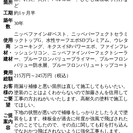
箇所
ど
工期
約1ヶ月半
築年
30年
数
ニッペファイン4Fベスト、ニッペパーフェクトセラミ
使用
ックトップG、水性サーフエポSDプレミアム、ウレタ
商
ンコーキング、キクスイSPパワーエポ、ファインフレ
材・
ッシュシリコン、ニッペファインパーフェクトシーラ
建材
ー、プルーフロンバリュープライマー、プルーフロン
バリュー防水層、プルーフロンバリュートップコート
費用
215万円～245万円（税込）
総額
お客
雨漏り補修と悪い箇所は直して施工してもらいたい。
様の
塗装のことはよくわからないので加藤さんを信用して
ご要
工事の方おねがいいたします。高耐久の塗料で施工し
望
てほしい。
下地の状態が悪いので補修をしっかりとしたうえで塗
ご提
装をします。棟板金が過去に何度か強風で飛ばされた
案内
とのことでしたので、その点に関しても釘を打ち込ん
容
でなおかつ飛ばされないように強化工事もします。