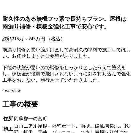
耐久性のある無機フッ素で長持ちプラン。屋根は
雨漏り補修・棟板金強化工事で安心です。
総額
215
万～
245
万円
（税込）
雨漏り補修と悪い箇所は直して高耐久の塗料で施工してほし
い。お任せしますとご要望がありました。
下地の状態が悪いので補修をしっかりとしたうえで塗装を
し、棟板金が強風で飛ばされないように釘を打ち込んで強化
工事をおこない、施行させていただきました。
Overview
工事の概要
住所
阿蘇郡一の宮町
コロニアル屋根、外壁ボード、雨樋、破風/鼻隠し、鉄
施工
部、軒天、天井、バルコニー、ひさし屋根取り付けな