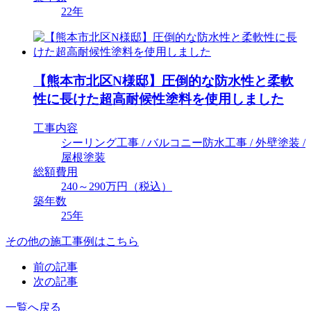
22年
【熊本市北区N様邸】圧倒的な防水性と柔軟
性に長けた超高耐候性塗料を使用しました
工事内容
シーリング工事 / バルコニー防水工事 / 外壁塗装 /
屋根塗装
総額費用
240～290万円（税込）
築年数
25年
その他の施工事例はこちら
前の記事
次の記事
一覧へ戻る