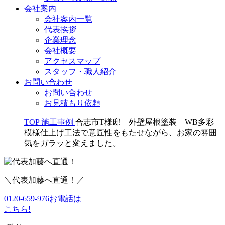
会社案内
会社案内一覧
代表挨拶
企業理念
会社概要
アクセスマップ
スタッフ・職人紹介
お問い合わせ
お問い合わせ
お見積もり依頼
TOP
施工事例
合志市T様邸 外壁屋根塗装 WB多彩
模様仕上げ工法で意匠性をもたせながら、お家の雰囲
気をガラッと変えました。
＼代表加藤へ直通！／
0120-659-976
お電話は
こちら!