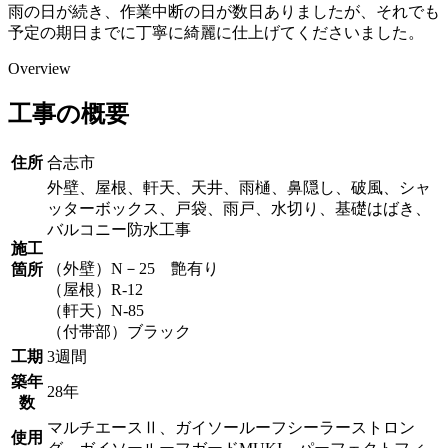
雨の日が続き、作業中断の日が数日ありましたが、それでも
予定の期日までに丁寧に綺麗に仕上げてくださいました。
Overview
工事の概要
住所
合志市
外壁、屋根、軒天、天井、雨樋、鼻隠し、破風、シャ
ッターボックス、戸袋、雨戸、水切り、基礎はばき、
バルコニー防水工事
施工
（外壁）N－25 艶有り
箇所
（屋根）R-12
（軒天）N-85
（付帯部）ブラック
工期
3週間
築年
28年
数
マルチエースⅡ、ガイソールーフシーラーストロン
使用