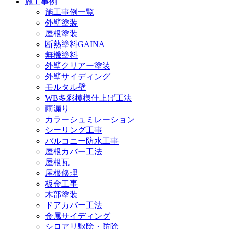
施工事例
施工事例一覧
外壁塗装
屋根塗装
断熱塗料GAINA
無機塗料
外壁クリアー塗装
外壁サイディング
モルタル壁
WB多彩模様仕上げ工法
雨漏り
カラーシュミレーション
シーリング工事
バルコニー防水工事
屋根カバー工法
屋根瓦
屋根修理
板金工事
木部塗装
ドアカバー工法
金属サイディング
シロアリ駆除・防除