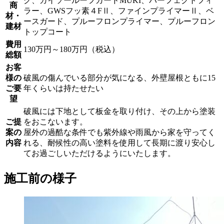
グ、ガイソールーフガードMUKI、パーフェクトフィ
商
ラー、GWSフッ素４FⅡ、ファインプライマーⅡ、ベ
材・
ースガード、プルーフロンプライマー、プルーフロン
建材
トップコート
費用
130万円～180万円（税込）
総額
お客
様の
破風の傷んでいる部分が気になる、外壁屋根ともに15
ご要
年くらいは持たせたい
望
破風には下地として板金を取り付け、その上から塗装
ご提
をおこないます。
案の
屋外の過酷な条件でも紫外線や雨風から家を守ってく
内容
れる、耐候性の高い塗料を使用して長期に渡り安心し
てお過ごしいただけるようにいたします。
施工前の様子