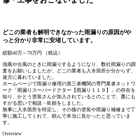
どこの業者も解明できなかった雨漏りの原因がや
っと分かり非常に安堵しています。
総額
40
万～
70
万円
（税込）
強風や台風のときに雨漏りするようになり、数社雨漏りの調
査をお願いしましたが、どこの業者も入水箇所が分からず、
途方に暮れていました。
ホームページで雨漏り修理の第三者機関の専門業者ネットワ
ーク「雨漏りスーパードクター【雨漏り１１９】」の存在を
知り、かとう塗装さんが加入されているとのことで、藁にも
すがる思いで相談・依頼をしました。
無事に入水箇所を特定し、その後の塗装や雨漏り補修まで丁
寧に施工してくれて、頼んで本当に良かったと思っていま
す。
Overview