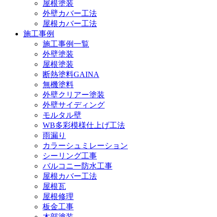
屋根塗装
外壁カバー工法
屋根カバー工法
施工事例
施工事例一覧
外壁塗装
屋根塗装
断熱塗料GAINA
無機塗料
外壁クリアー塗装
外壁サイディング
モルタル壁
WB多彩模様仕上げ工法
雨漏り
カラーシュミレーション
シーリング工事
バルコニー防水工事
屋根カバー工法
屋根瓦
屋根修理
板金工事
木部塗装