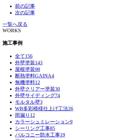
前の記事
次の記事
一覧へ戻る
WORKS
施工事例
全て
156
外壁塗装
143
屋根塗装
98
断熱塗料GAINA
4
無機塗料
12
外壁クリアー塗装
30
外壁サイディング
74
モルタル壁
3
WB多彩模様仕上げ工法
26
雨漏り
12
カラーシュミレーション
9
シーリング工事
85
バルコニー防水工事
19