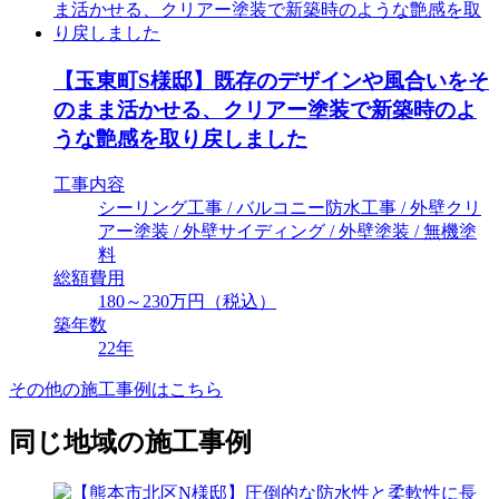
【玉東町S様邸】既存のデザインや風合いをそ
のまま活かせる、クリアー塗装で新築時のよ
うな艶感を取り戻しました
工事内容
シーリング工事 / バルコニー防水工事 / 外壁クリ
アー塗装 / 外壁サイディング / 外壁塗装 / 無機塗
料
総額費用
180～230万円（税込）
築年数
22年
その他の施工事例はこちら
同じ地域の施工事例