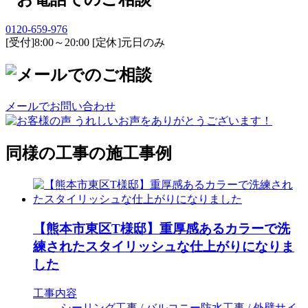
0120-659-976
[受付]8:00～20:00 [定休]元日のみ
メールでお問い合わせ
同様の工事の施工事例
【熊本市東区T様邸】重厚感あるカラーで洗
練されたスタイリッシュな仕上がりになりま
した
工事内容
シーリング工事 / バルコニー防水工事 / 外壁サイ