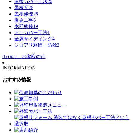
屋根カバー工法
26
屋根瓦
26
屋根修理
28
板金工事
6
木部塗装
19
ドアカバー工法
1
金属サイディング
4
シロアリ駆除・防除
2
お客様の声
VOICE
INFORMATION
おすすめ情報