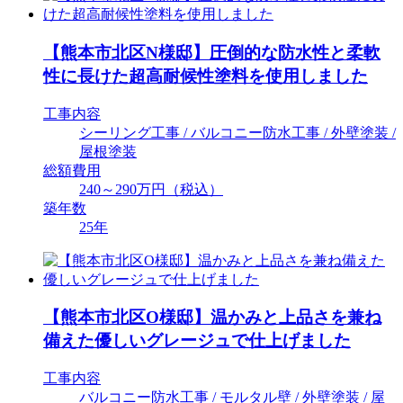
【熊本市北区N様邸】圧倒的な防水性と柔軟
性に長けた超高耐候性塗料を使用しました
工事内容
シーリング工事 / バルコニー防水工事 / 外壁塗装 /
屋根塗装
総額費用
240～290万円（税込）
築年数
25年
【熊本市北区O様邸】温かみと上品さを兼ね
備えた優しいグレージュで仕上げました
工事内容
バルコニー防水工事 / モルタル壁 / 外壁塗装 / 屋