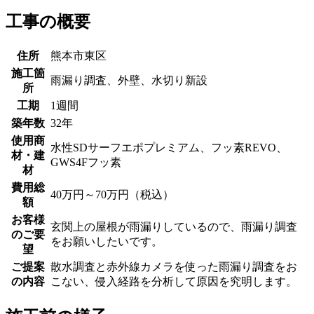
工事の概要
住所
熊本市東区
施工箇
雨漏り調査、外壁、水切り新設
所
工期
1週間
築年数
32年
使用商
水性SDサーフエポプレミアム、フッ素REVO、
材・建
GWS4Fフッ素
材
費用総
40万円～70万円（税込）
額
お客様
玄関上の屋根が雨漏りしているので、雨漏り調査
のご要
をお願いしたいです。
望
ご提案
散水調査と赤外線カメラを使った雨漏り調査をお
の内容
こない、侵入経路を分析して原因を究明します。