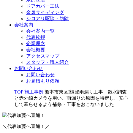
ドアカバー工法
金属サイディング
シロアリ駆除・防除
会社案内
会社案内一覧
代表挨拶
企業理念
会社概要
アクセスマップ
スタッフ・職人紹介
お問い合わせ
お問い合わせ
お見積もり依頼
TOP
施工事例
熊本市東区I様邸雨漏り工事 散水調査
と赤外線カメラを用い、雨漏りの原因を特定し、安心
して暮らせるよう補修・工事をおこないました
＼代表加藤へ直通！／