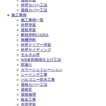
屋根塗装
外壁カバー工法
屋根カバー工法
施工事例
施工事例一覧
外壁塗装
屋根塗装
断熱塗料GAINA
無機塗料
外壁クリアー塗装
外壁サイディング
モルタル壁
WB多彩模様仕上げ工法
雨漏り
カラーシュミレーション
シーリング工事
バルコニー防水工事
屋根カバー工法
屋根瓦
屋根修理
板金工事
木部塗装