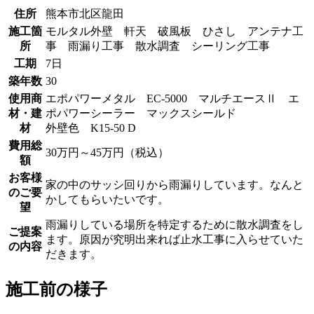
住所
熊本市北区龍田
施工箇
モルタル外壁 軒天 破風板 ひさし アンテナ工
所
事 雨漏り工事 散水調査 シーリング工事
工期
7日
築年数
30
使用商
エポパワーメタル EC-5000 マルチエースⅡ エ
材・建
ポパワーシーラー マックスシールド
材
外壁色 K15-50 D
費用総
30万円～45万円（税込）
額
お客様
家の中のサッシ回りから雨漏りしています。なんと
のご要
かしてもらいたいです。
望
雨漏りしている場所を特定するために散水調査をし
ご提案
ます。原因が究明出来れば止水工事に入らせていた
の内容
だきます。
施工前の様子