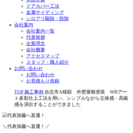
ドアカバー工法
金属サイディング
シロアリ駆除・防除
会社案内
会社案内一覧
代表挨拶
企業理念
会社概要
アクセスマップ
スタッフ・職人紹介
お問い合わせ
お問い合わせ
お見積もり依頼
TOP
施工事例
合志市A様邸 外壁屋根塗装 WBアー
ト多彩仕上工法を用い、シンプルながら立体感・高級
感を演出することができました
＼代表加藤へ直通！／