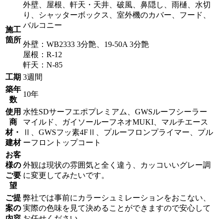
外壁、屋根、軒天・天井、破風、鼻隠し、雨樋、水切
り、シャッターボックス、室外機のカバー、フード、
バルコニー
施工
箇所
外壁：WB2333 3分艶、19-50A 3分艶
屋根：R-12
軒天：N-85
工期
3週間
築年
10年
数
使用
水性SDサーフエポプレミアム、GWSルーフシーラー
商
マイルド、ガイソールーフネオMUKI、マルチエース
材・
Ⅱ、GWSフッ素4FⅡ、プルーフロンプライマー、プル
建材
ーフロントップコート
お客
様の
外観は現状の雰囲気と全く違う、カッコいいグレー調
ご要
に変更してみたいです。
望
ご提
弊社では事前にカラーシュミレーションをおこない、
案の
実際の色味を見て決めることができますので安心して
内容
お任せください。