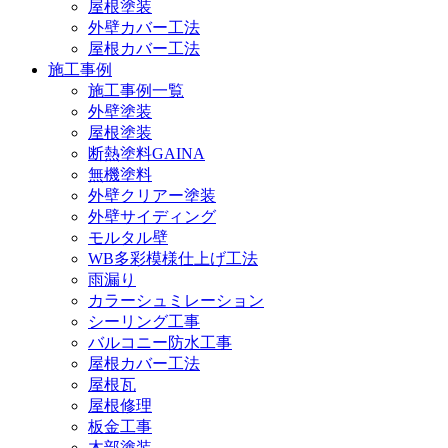
屋根塗装
外壁カバー工法
屋根カバー工法
施工事例
施工事例一覧
外壁塗装
屋根塗装
断熱塗料GAINA
無機塗料
外壁クリアー塗装
外壁サイディング
モルタル壁
WB多彩模様仕上げ工法
雨漏り
カラーシュミレーション
シーリング工事
バルコニー防水工事
屋根カバー工法
屋根瓦
屋根修理
板金工事
木部塗装