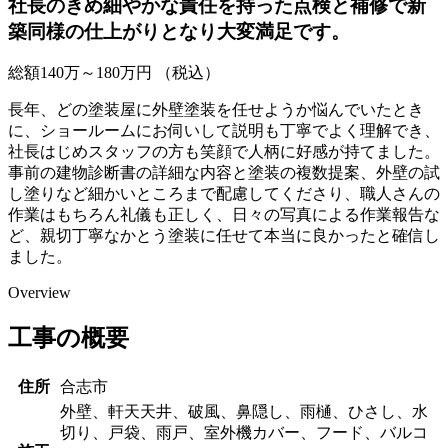
社長のきめ細やかな責任を持った点検と補修で新
築同様の仕上がりとなり大変満足です。
総額
140
万～
180
万円
（税込）
長年、どの塗装屋に外壁塗装を任せようか悩んでいたとき
に、ショールームにお伺いして説明も丁寧でよく理解でき、
社長はじめスタッフの方も笑顔で人柄に好感が持てました。
事前の建物診断書の詳細な内容と塗装の複数提案、外壁の試
し塗りなど細かいところまで配慮してくださり、職人さんの
作業はもちろん礼儀も正しく、日々の写真による作業報告な
ど、親切丁寧なかとう塗装に任せて本当に良かったと確信し
ました。
Overview
工事の概要
住所
合志市
外壁、軒天天井、破風、鼻隠し、雨樋、ひさし、水
切り、戸袋、雨戸、室外機カバー、フード、バルコ