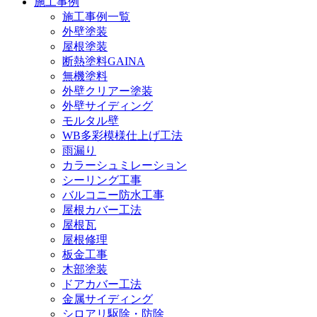
施工事例
施工事例一覧
外壁塗装
屋根塗装
断熱塗料GAINA
無機塗料
外壁クリアー塗装
外壁サイディング
モルタル壁
WB多彩模様仕上げ工法
雨漏り
カラーシュミレーション
シーリング工事
バルコニー防水工事
屋根カバー工法
屋根瓦
屋根修理
板金工事
木部塗装
ドアカバー工法
金属サイディング
シロアリ駆除・防除