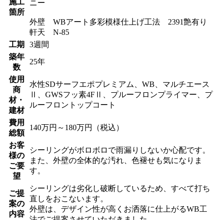
施工
ニー
箇所
外壁 WBアート多彩模様仕上げ工法 2391艶有り
軒天 N-85
工期
3週間
築年
25年
数
使用
水性SDサーフエポプレミアム、WB、マルチエース
商
Ⅱ、GWSフッ素4FⅡ、プルーフロンプライマー、プ
材・
ルーフロントップコート
建材
費用
140万円～180万円（税込）
総額
お客
シーリングがボロボロで雨漏りしないか心配です。
様の
また、外壁の全体的な汚れ、色褪せも気になりま
ご要
す。
望
シーリングは劣化し破断しているため、すべて打ち
ご提
直しをおこないます。
案の
外壁は、デザイン性が高くお洒落に仕上がるWB工
内容
法でご提案させていただきました。