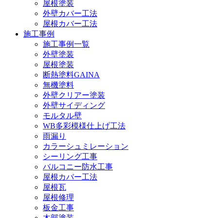
屋根塗装
外壁カバー工法
屋根カバー工法
施工事例
施工事例一覧
外壁塗装
屋根塗装
断熱塗料GAINA
無機塗料
外壁クリアー塗装
外壁サイディング
モルタル壁
WB多彩模様仕上げ工法
雨漏り
カラーシュミレーション
シーリング工事
バルコニー防水工事
屋根カバー工法
屋根瓦
屋根修理
板金工事
木部塗装