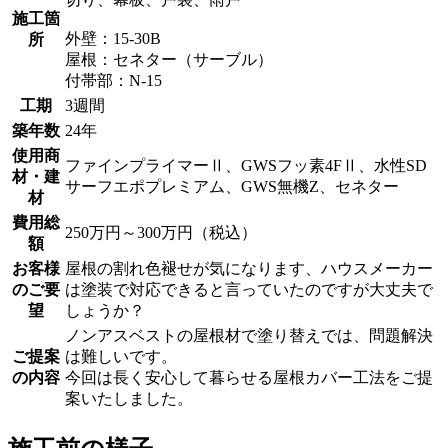
施工箇
外壁：15-30B
所
屋根：セネター（サーブル）
付帯部：N-15
工期
3週間
築年数
24年
使用商
ファインプライマーⅡ、GWSフッ素4FⅡ、水性SD
材・建
サーフエポプレミアム、GWS無機Z、セネター
材
費用総
250万円～300万円（税込）
額
お客様
屋根の割れ色褪せが気になります、ハウスメーカー
のご要
は塗装で対応できると言っていたのですが大丈夫で
望
しょうか？
ノンアスベストの屋根材で塗り替えでは、問題解決
ご提案
は難しいです。
の内容
今回は長く安心して暮らせる屋根カバー工法をご提
案いたしました。