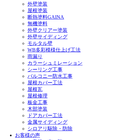
外壁塗装
屋根塗装
断熱塗料GAINA
無機塗料
外壁クリアー塗装
外壁サイディング
モルタル壁
WB多彩模様仕上げ工法
雨漏り
カラーシュミレーション
シーリング工事
バルコニー防水工事
屋根カバー工法
屋根瓦
屋根修理
板金工事
木部塗装
ドアカバー工法
金属サイディング
シロアリ駆除・防除
お客様の声