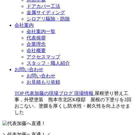
ドアカバー工法
金属サイディング
シロアリ駆除・防除
会社案内
会社案内一覧
代表挨拶
企業理念
会社概要
アクセスマップ
スタッフ・職人紹介
お問い合わせ
お問い合わせ
お見積もり依頼
TOP
代表加藤の現場ブログ
現場情報
屋根塗り替え工
事，外壁塗装 熊本市北区K様邸 屋根の下塗りを2回
おこない、塗膜を厚くし防水性・耐久性を向上させま
した
＼代表加藤へ直通！／