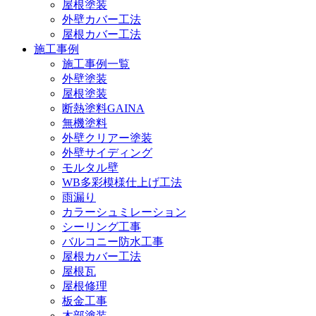
屋根塗装
外壁カバー工法
屋根カバー工法
施工事例
施工事例一覧
外壁塗装
屋根塗装
断熱塗料GAINA
無機塗料
外壁クリアー塗装
外壁サイディング
モルタル壁
WB多彩模様仕上げ工法
雨漏り
カラーシュミレーション
シーリング工事
バルコニー防水工事
屋根カバー工法
屋根瓦
屋根修理
板金工事
木部塗装