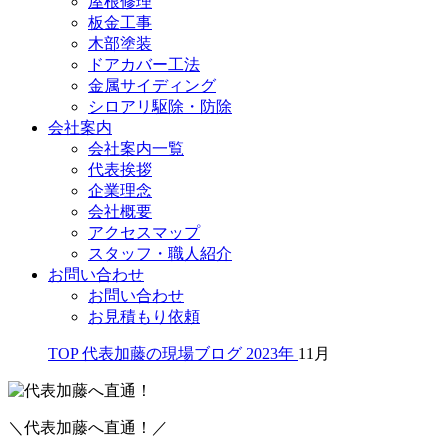
屋根修理
板金工事
木部塗装
ドアカバー工法
金属サイディング
シロアリ駆除・防除
会社案内
会社案内一覧
代表挨拶
企業理念
会社概要
アクセスマップ
スタッフ・職人紹介
お問い合わせ
お問い合わせ
お見積もり依頼
TOP
代表加藤の現場ブログ
2023年
11月
＼代表加藤へ直通！／