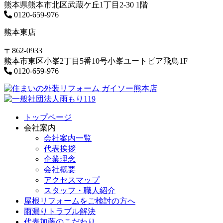
熊本県熊本市北区武蔵ケ丘1丁目2-30 1階
0120-659-976
熊本東店
〒862-0933
熊本市東区小峯2丁目5番10号小峯ユートピア飛鳥1F
0120-659-976
トップページ
会社案内
会社案内一覧
代表挨拶
企業理念
会社概要
アクセスマップ
スタッフ・職人紹介
屋根リフォームをご検討の方へ
雨漏りトラブル解決
代表加藤のこだわり