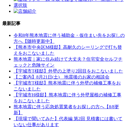
最新記事
令和8年熊本地震に伴う補助金・仮住まい先をお探しの
方へ【随時更新中】
【熊本市中央区M様邸】高耐久のシーリングで打ち替
えをおこないました
熊本地震｜家に住み続けて大丈夫？住宅安全セルフチ
ェックと危険サイン
【宇城市T様邸】外壁の上塗り2回目をおこないました
【ご案内】8月21日(土) 地震後のお家の相談会
【宇城市T様邸】熊本地震に伴う外壁の補修工事をお
こないました
【宇城市H様邸】熊本地震に伴う外壁屋根の補修工事
をおこないました
熊本地震に伴う応急処置業者をお探しの方へ【8/8更
新】
【現場で聞いてみた】代表編 第2回 見積書には書いて
いない仕事があります