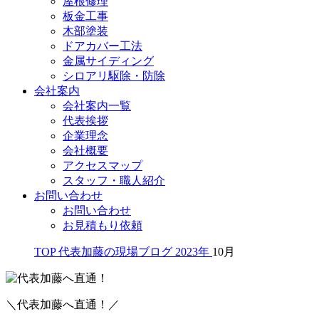
屋根修理
板金工事
木部塗装
ドアカバー工法
金属サイディング
シロアリ駆除・防除
会社案内
会社案内一覧
代表挨拶
企業理念
会社概要
アクセスマップ
スタッフ・職人紹介
お問い合わせ
お問い合わせ
お見積もり依頼
TOP
代表加藤の現場ブログ
2023年
10月
＼代表加藤へ直通！／