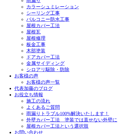
雨漏り
カラーシュミレーション
シーリング工事
バルコニー防水工事
屋根カバー工法
屋根瓦
屋根修理
板金工事
木部塗装
ドアカバー工法
金属サイディング
シロアリ駆除・防除
お客様の声
お客様の声一覧
代表加藤のブログ
お役立ち情報
施工の流れ
よくあるご質問
雨漏りトラブル100%解決いたします！
外壁カバー工法 塗装では直せない外壁に
屋根カバー工法という選択肢
お問い合わせ