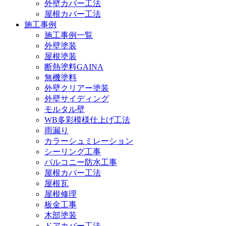
外壁カバー工法
屋根カバー工法
施工事例
施工事例一覧
外壁塗装
屋根塗装
断熱塗料GAINA
無機塗料
外壁クリアー塗装
外壁サイディング
モルタル壁
WB多彩模様仕上げ工法
雨漏り
カラーシュミレーション
シーリング工事
バルコニー防水工事
屋根カバー工法
屋根瓦
屋根修理
板金工事
木部塗装
ドアカバー工法