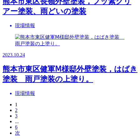
熊本市東区長嶺外壁塗装，フッ素クリ
アー塗装、雨どいの塗装
現場情報
2023.10.24
熊本市東区健軍Ⅿ様邸外壁塗装，はばき
塗装 雨戸塗装の上塗り。
現場情報
1
2
3
...
6
次