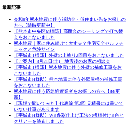
最新記事
令和8年熊本地震に伴う補助金・仮住まい先をお探しの
方へ【随時更新中】
【熊本市中央区M様邸】高耐久のシーリングで打ち替
えをおこないました
熊本地震｜家に住み続けて大丈夫？住宅安全セルフチ
ェックと危険サイン
【宇城市T様邸】外壁の上塗り2回目をおこないました
【ご案内】8月21日(土) 地震後のお家の相談会
【宇城市T様邸】熊本地震に伴う外壁の補修工事をお
こないました
【宇城市H様邸】熊本地震に伴う外壁屋根の補修工事
をおこないました
熊本地震に伴う応急処置業者をお探しの方へ【8/8更
新】
【現場で聞いてみた】代表編 第2回 見積書には書いて
いない仕事があります
【宇城市H様邸】WB多彩仕上げ工法の模様付けB色と
クリアーを塗布しました