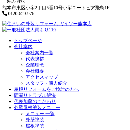
〒862-0933
熊本市東区小峯2丁目5番10号小峯ユートピア飛鳥1F
0120-659-976
トップページ
会社案内
会社案内一覧
代表挨拶
企業理念
会社概要
アクセスマップ
スタッフ・職人紹介
屋根リフォームをご検討の方へ
雨漏りトラブル解決
代表加藤のこだわり
外壁屋根塗装メニュー
メニュー 一覧
外壁塗装
屋根塗装