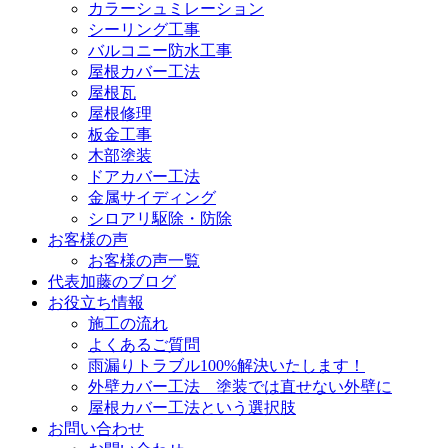
カラーシュミレーション
シーリング工事
バルコニー防水工事
屋根カバー工法
屋根瓦
屋根修理
板金工事
木部塗装
ドアカバー工法
金属サイディング
シロアリ駆除・防除
お客様の声
お客様の声一覧
代表加藤のブログ
お役立ち情報
施工の流れ
よくあるご質問
雨漏りトラブル100%解決いたします！
外壁カバー工法 塗装では直せない外壁に
屋根カバー工法という選択肢
お問い合わせ