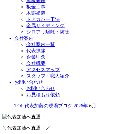
屋根修理
板金工事
木部塗装
ドアカバー工法
金属サイディング
シロアリ駆除・防除
会社案内
会社案内一覧
代表挨拶
企業理念
会社概要
アクセスマップ
スタッフ・職人紹介
お問い合わせ
お問い合わせ
お見積もり依頼
TOP
代表加藤の現場ブログ
2026年
6月
＼代表加藤へ直通！／