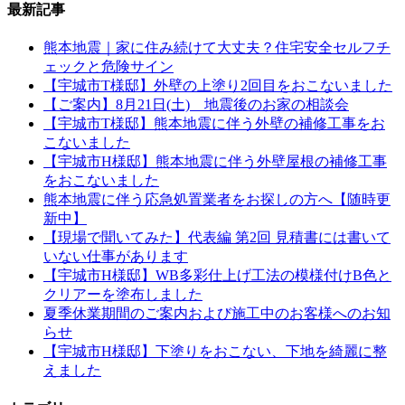
最新記事
熊本地震｜家に住み続けて大丈夫？住宅安全セルフチ
ェックと危険サイン
【宇城市T様邸】外壁の上塗り2回目をおこないました
【ご案内】8月21日(土) 地震後のお家の相談会
【宇城市T様邸】熊本地震に伴う外壁の補修工事をお
こないました
【宇城市H様邸】熊本地震に伴う外壁屋根の補修工事
をおこないました
熊本地震に伴う応急処置業者をお探しの方へ【随時更
新中】
【現場で聞いてみた】代表編 第2回 見積書には書いて
いない仕事があります
【宇城市H様邸】WB多彩仕上げ工法の模様付けB色と
クリアーを塗布しました
夏季休業期間のご案内および施工中のお客様へのお知
らせ
【宇城市H様邸】下塗りをおこない、下地を綺麗に整
えました