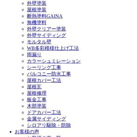
外壁塗装
屋根塗装
断熱塗料GAINA
無機塗料
外壁クリアー塗装
外壁サイディング
モルタル壁
WB多彩模様仕上げ工法
雨漏り
カラーシュミレーション
シーリング工事
バルコニー防水工事
屋根カバー工法
屋根瓦
屋根修理
板金工事
木部塗装
ドアカバー工法
金属サイディング
シロアリ駆除・防除
お客様の声