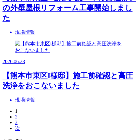
の外壁屋根リフォーム工事開始しまし
た
現場情報
2026.06.23
【熊本市東区I様邸】施工前確認と高圧
洗浄をおこないました
現場情報
1
2
3
次