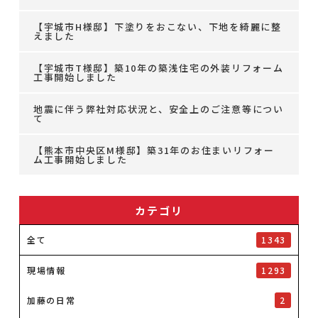
【宇城市H様邸】下塗りをおこない、下地を綺麗に整
えました
【宇城市T様邸】築10年の築浅住宅の外装リフォーム
工事開始しました
地震に伴う弊社対応状況と、安全上のご注意等につい
て
【熊本市中央区M様邸】築31年のお住まいリフォー
ム工事開始しました
カテゴリ
全て
1343
現場情報
1293
加藤の日常
2