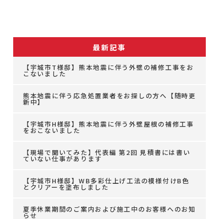
最新記事
【宇城市T様邸】熊本地震に伴う外壁の補修工事をお
こないました
熊本地震に伴う応急処置業者をお探しの方へ【随時更
新中】
【宇城市H様邸】熊本地震に伴う外壁屋根の補修工事
をおこないました
【現場で聞いてみた】代表編 第2回 見積書には書い
ていない仕事があります
【宇城市H様邸】WB多彩仕上げ工法の模様付けB色
とクリアーを塗布しました
夏季休業期間のご案内および施工中のお客様へのお知
らせ