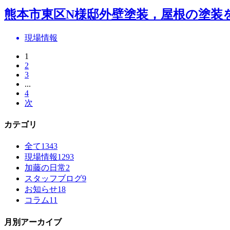
熊本市東区N様邸外壁塗装，屋根の塗装
現場情報
1
2
3
...
4
次
カテゴリ
全て
1343
現場情報
1293
加藤の日常
2
スタッフブログ
9
お知らせ
18
コラム
11
月別アーカイブ