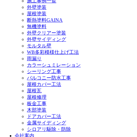
施工事例一覧
外壁塗装
屋根塗装
断熱塗料GAINA
無機塗料
外壁クリアー塗装
外壁サイディング
モルタル壁
WB多彩模様仕上げ工法
雨漏り
カラーシュミレーション
シーリング工事
バルコニー防水工事
屋根カバー工法
屋根瓦
屋根修理
板金工事
木部塗装
ドアカバー工法
金属サイディング
シロアリ駆除・防除
会社案内