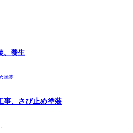
装、養生
工事、さび止め塗装