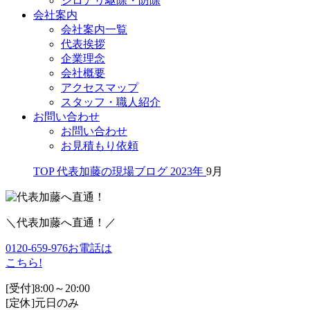
シロアリ駆除・防除
会社案内
会社案内一覧
代表挨拶
企業理念
会社概要
アクセスマップ
スタッフ・職人紹介
お問い合わせ
お問い合わせ
お見積もり依頼
TOP
代表加藤の現場ブログ
2023年
9月
＼代表加藤へ直通！／
0120-659-976
お電話は
こちら!
[受付]8:00～20:00
[定休]元日のみ