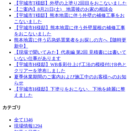
【宇城市T様邸】外壁の上塗り2回目をおこないました
【ご案内】8月21日(土) 地震後のお家の相談会
【宇城市T様邸】熊本地震に伴う外壁の補修工事をお
こないました
【宇城市H様邸】熊本地震に伴う外壁屋根の補修工事
をおこないました
熊本地震に伴う応急処置業者をお探しの方へ【随時更
新中】
【現場で聞いてみた】代表編 第2回 見積書には書いて
いない仕事があります
【宇城市H様邸】WB多彩仕上げ工法の模様付けB色と
クリアーを塗布しました
夏季休業期間のご案内および施工中のお客様へのお知
らせ
【宇城市H様邸】下塗りをおこない、下地を綺麗に整
えました
カテゴリ
全て
1346
現場情報
1294