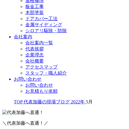
屋根修理
板金工事
木部塗装
ドアカバー工法
金属サイディング
シロアリ駆除・防除
会社案内
会社案内一覧
代表挨拶
企業理念
会社概要
アクセスマップ
スタッフ・職人紹介
お問い合わせ
お問い合わせ
お見積もり依頼
TOP
代表加藤の現場ブログ
2022年
5月
＼代表加藤へ直通！／