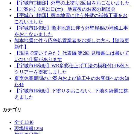
【宇城市T様邸】外壁の上塗り2回目をおこないました
【ご案内】8月21日(土) 地震後のお家の相談会
【宇城市T様邸】熊本地震に伴う外壁の補修工事をお
こないました
【宇城市H様邸】熊本地震に伴う外壁屋根の補修工事
をおこないました
熊本地震に伴う応急処置業者をお探しの方へ【随時更
新中】
【現場で聞いてみた】代表編 第2回 見積書には書いて
いない仕事があります
【宇城市H様邸】WB多彩仕上げ工法の模様付けB色と
クリアーを塗布しました
夏季休業期間のご案内および施工中のお客様へのお知
らせ
【宇城市H様邸】下塗りをおこない、下地を綺麗に整
えました
カテゴリ
全て
1346
現場情報
1294