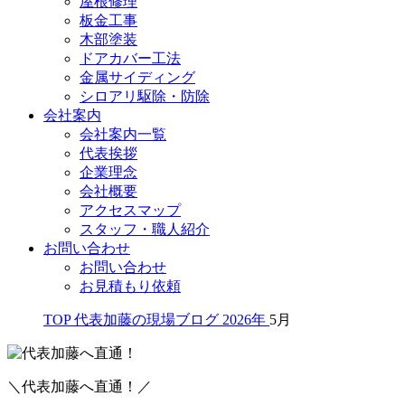
屋根修理
板金工事
木部塗装
ドアカバー工法
金属サイディング
シロアリ駆除・防除
会社案内
会社案内一覧
代表挨拶
企業理念
会社概要
アクセスマップ
スタッフ・職人紹介
お問い合わせ
お問い合わせ
お見積もり依頼
TOP
代表加藤の現場ブログ
2026年
5月
＼代表加藤へ直通！／