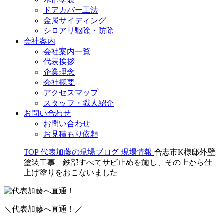
ドアカバー工法
金属サイディング
シロアリ駆除・防除
会社案内
会社案内一覧
代表挨拶
企業理念
会社概要
アクセスマップ
スタッフ・職人紹介
お問い合わせ
お問い合わせ
お見積もり依頼
TOP
代表加藤の現場ブログ
現場情報
合志市K様邸外壁
塗装工事 鉄部すべてサビ止めを施し、その上から仕
上げ塗りをおこないました
＼代表加藤へ直通！／