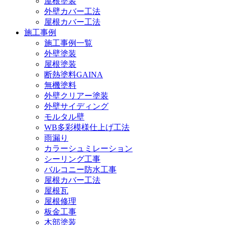
屋根塗装
外壁カバー工法
屋根カバー工法
施工事例
施工事例一覧
外壁塗装
屋根塗装
断熱塗料GAINA
無機塗料
外壁クリアー塗装
外壁サイディング
モルタル壁
WB多彩模様仕上げ工法
雨漏り
カラーシュミレーション
シーリング工事
バルコニー防水工事
屋根カバー工法
屋根瓦
屋根修理
板金工事
木部塗装