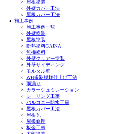
屋根塗装
外壁カバー工法
屋根カバー工法
施工事例
施工事例一覧
外壁塗装
屋根塗装
断熱塗料GAINA
無機塗料
外壁クリアー塗装
外壁サイディング
モルタル壁
WB多彩模様仕上げ工法
雨漏り
カラーシュミレーション
シーリング工事
バルコニー防水工事
屋根カバー工法
屋根瓦
屋根修理
板金工事
木部塗装