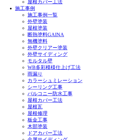
屋根カバー工法
施工事例
施工事例一覧
外壁塗装
屋根塗装
断熱塗料GAINA
無機塗料
外壁クリアー塗装
外壁サイディング
モルタル壁
WB多彩模様仕上げ工法
雨漏り
カラーシュミレーション
シーリング工事
バルコニー防水工事
屋根カバー工法
屋根瓦
屋根修理
板金工事
木部塗装
ドアカバー工法
金属サイディング