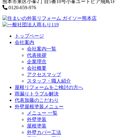
熊本市東区小峯2丁目5番10号小峯ユートピア飛鳥1F
0120-659-976
トップページ
会社案内
会社案内一覧
代表挨拶
企業理念
会社概要
アクセスマップ
スタッフ・職人紹介
屋根リフォームをご検討の方へ
雨漏りトラブル解決
代表加藤のこだわり
外壁屋根塗装メニュー
メニュー 一覧
外壁塗装
屋根塗装
外壁カバー工法