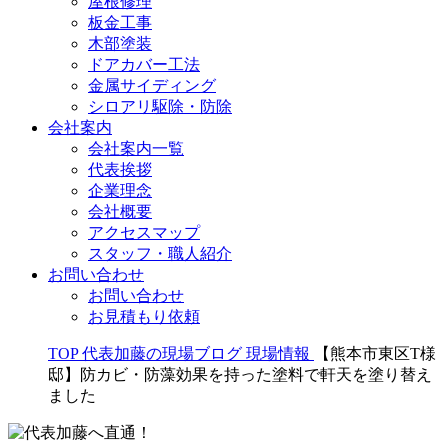
屋根修理
板金工事
木部塗装
ドアカバー工法
金属サイディング
シロアリ駆除・防除
会社案内
会社案内一覧
代表挨拶
企業理念
会社概要
アクセスマップ
スタッフ・職人紹介
お問い合わせ
お問い合わせ
お見積もり依頼
TOP
代表加藤の現場ブログ
現場情報
【熊本市東区T様
邸】防カビ・防藻効果を持った塗料で軒天を塗り替え
ました