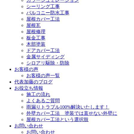
カラーシュミレーション
シーリング工事
バルコニー防水工事
屋根カバー工法
屋根瓦
屋根修理
板金工事
木部塗装
ドアカバー工法
金属サイディング
シロアリ駆除・防除
お客様の声
お客様の声一覧
代表加藤のブログ
お役立ち情報
施工の流れ
よくあるご質問
雨漏りトラブル100%解決いたします！
外壁カバー工法 塗装では直せない外壁に
屋根カバー工法という選択肢
お問い合わせ
お問い合わせ