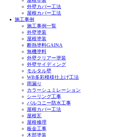
屋根塗装
外壁カバー工法
屋根カバー工法
施工事例
施工事例一覧
外壁塗装
屋根塗装
断熱塗料GAINA
無機塗料
外壁クリアー塗装
外壁サイディング
モルタル壁
WB多彩模様仕上げ工法
雨漏り
カラーシュミレーション
シーリング工事
バルコニー防水工事
屋根カバー工法
屋根瓦
屋根修理
板金工事
木部塗装