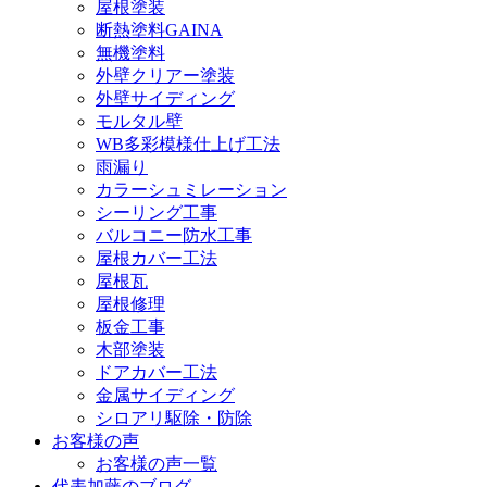
屋根塗装
断熱塗料GAINA
無機塗料
外壁クリアー塗装
外壁サイディング
モルタル壁
WB多彩模様仕上げ工法
雨漏り
カラーシュミレーション
シーリング工事
バルコニー防水工事
屋根カバー工法
屋根瓦
屋根修理
板金工事
木部塗装
ドアカバー工法
金属サイディング
シロアリ駆除・防除
お客様の声
お客様の声一覧
代表加藤のブログ