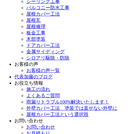
シーリング工事
バルコニー防水工事
屋根カバー工法
屋根瓦
屋根修理
板金工事
木部塗装
ドアカバー工法
金属サイディング
シロアリ駆除・防除
お客様の声
お客様の声一覧
代表加藤のブログ
お役立ち情報
施工の流れ
よくあるご質問
雨漏りトラブル100%解決いたします！
外壁カバー工法 塗装では直せない外壁に
屋根カバー工法という選択肢
お問い合わせ
お問い合わせ
お見積もり