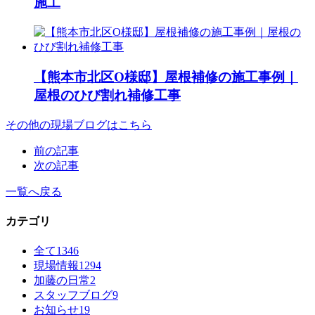
施工
【熊本市北区O様邸】屋根補修の施工事例｜
屋根のひび割れ補修工事
その他の現場ブログはこちら
前の記事
次の記事
一覧へ戻る
カテゴリ
全て
1346
現場情報
1294
加藤の日常
2
スタッフブログ
9
お知らせ
19