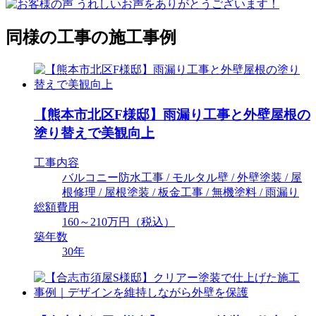
同様の工事の施工事例
【熊本市北区F様邸】雨漏り工事と外壁屋根の
塗り替えで美観向上
工事内容
バルコニー防水工事 / モルタル壁 / 外壁塗装 / 屋
根修理 / 屋根塗装 / 板金工事 / 無機塗料 / 雨漏り
総額費用
160～210万円（税込）
築年数
30年