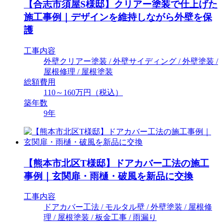
【合志市須屋S様邸】クリアー塗装で仕上げた
施工事例｜デザインを維持しながら外壁を保
護
工事内容
外壁クリアー塗装 / 外壁サイディング / 外壁塗装 /
屋根修理 / 屋根塗装
総額費用
110～160万円（税込）
築年数
9年
【熊本市北区T様邸】ドアカバー工法の施工
事例｜玄関扉・雨樋・破風を新品に交換
工事内容
ドアカバー工法 / モルタル壁 / 外壁塗装 / 屋根修
理 / 屋根塗装 / 板金工事 / 雨漏り