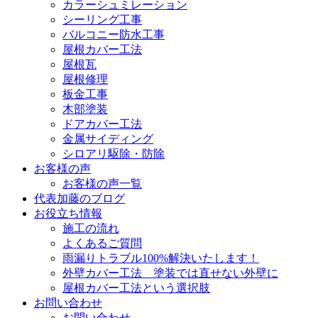
カラーシュミレーション
シーリング工事
バルコニー防水工事
屋根カバー工法
屋根瓦
屋根修理
板金工事
木部塗装
ドアカバー工法
金属サイディング
シロアリ駆除・防除
お客様の声
お客様の声一覧
代表加藤のブログ
お役立ち情報
施工の流れ
よくあるご質問
雨漏りトラブル100%解決いたします！
外壁カバー工法 塗装では直せない外壁に
屋根カバー工法という選択肢
お問い合わせ
お問い合わせ