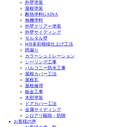
外壁塗装
屋根塗装
断熱塗料GAINA
無機塗料
外壁クリアー塗装
外壁サイディング
モルタル壁
WB多彩模様仕上げ工法
雨漏り
カラーシュミレーション
シーリング工事
バルコニー防水工事
屋根カバー工法
屋根瓦
屋根修理
板金工事
木部塗装
ドアカバー工法
金属サイディング
シロアリ駆除・防除
お客様の声