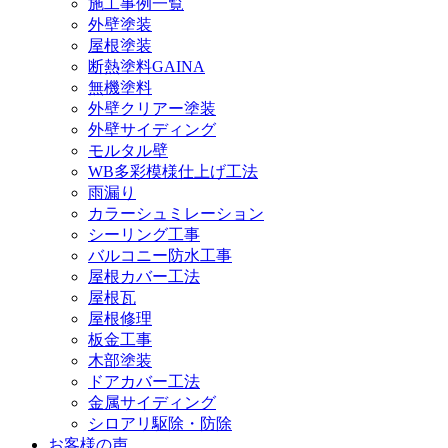
施工事例一覧
外壁塗装
屋根塗装
断熱塗料GAINA
無機塗料
外壁クリアー塗装
外壁サイディング
モルタル壁
WB多彩模様仕上げ工法
雨漏り
カラーシュミレーション
シーリング工事
バルコニー防水工事
屋根カバー工法
屋根瓦
屋根修理
板金工事
木部塗装
ドアカバー工法
金属サイディング
シロアリ駆除・防除
お客様の声