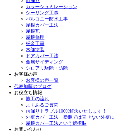
雨漏り
カラーシュミレーション
シーリング工事
バルコニー防水工事
屋根カバー工法
屋根瓦
屋根修理
板金工事
木部塗装
ドアカバー工法
金属サイディング
シロアリ駆除・防除
お客様の声
お客様の声一覧
代表加藤のブログ
お役立ち情報
施工の流れ
よくあるご質問
雨漏りトラブル100%解決いたします！
外壁カバー工法 塗装では直せない外壁に
屋根カバー工法という選択肢
お問い合わせ