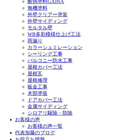
断熱塗料GAINA
無機塗料
外壁クリアー塗装
外壁サイディング
モルタル壁
WB多彩模様仕上げ工法
雨漏り
カラーシュミレーション
シーリング工事
バルコニー防水工事
屋根カバー工法
屋根瓦
屋根修理
板金工事
木部塗装
ドアカバー工法
金属サイディング
シロアリ駆除・防除
お客様の声
お客様の声一覧
代表加藤のブログ
お役立ち情報